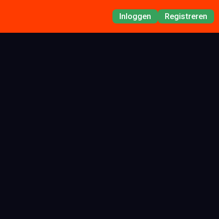
Inloggen
Registreren