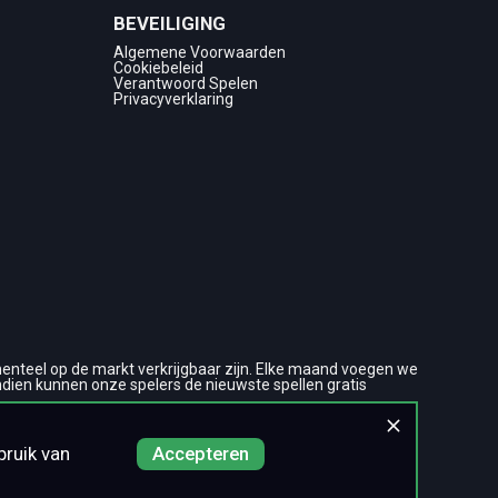
BEVEILIGING
Algemene Voorwaarden
Cookiebeleid
Verantwoord Spelen
Privacyverklaring
enteel op de markt verkrijgbaar zijn. Elke maand voegen we
ndien kunnen onze spelers de nieuwste spellen gratis
bruik van
Accepteren