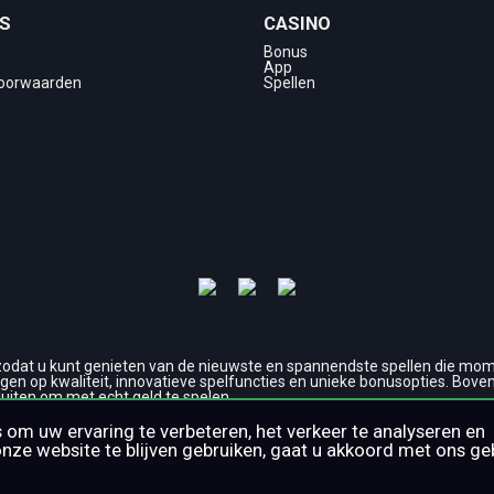
S
CASINO
Bonus
App
voorwaarden
Spellen
 zodat u kunt genieten van de nieuwste en spannendste spellen die mom
gen op kwaliteit, innovatieve spelfuncties en unieke bonusopties. Bove
uiten om met echt geld te spelen.
Betano Casino © 2026 Alle rechten voorbehouden.
om uw ervaring te verbeteren, het verkeer te analyseren en
nze website te blijven gebruiken, gaat u akkoord met ons ge