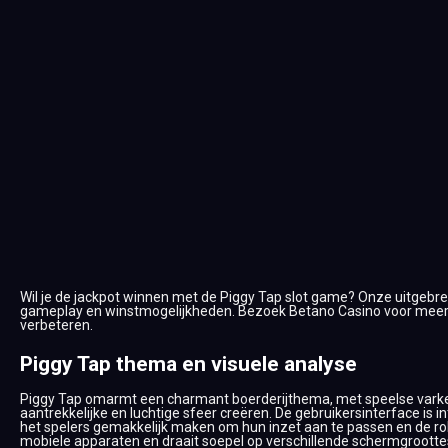
Wil je de jackpot winnen met de Piggy Tap slot game? Onze uitgebrei
gameplay en winstmogelijkheden. Bezoek Betano Casino voor meer s
verbeteren.
Piggy Tap thema en visuele analyse
Piggy Tap omarmt een charmant boerderijthema, met speelse varken
aantrekkelijke en luchtige sfeer creëren. De gebruikersinterface is
het spelers gemakkelijk maken om hun inzet aan te passen en de roll
mobiele apparaten en draait soepel op verschillende schermgroott