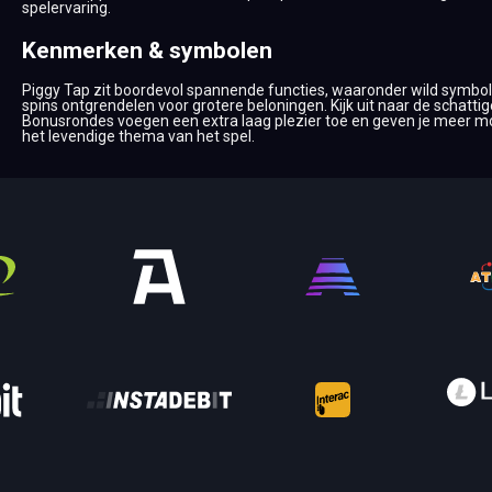
spelervaring.
Kenmerken & symbolen
Piggy Tap zit boordevol spannende functies, waaronder wild symbol
spins ontgrendelen voor grotere beloningen. Kijk uit naar de schatti
Bonusrondes voegen een extra laag plezier toe en geven je meer mog
het levendige thema van het spel.