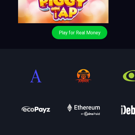
Play for Real Money